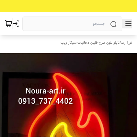
نورا آرت
/
تابلو نئون طرح قلیان دخانیات سیگار ویپ