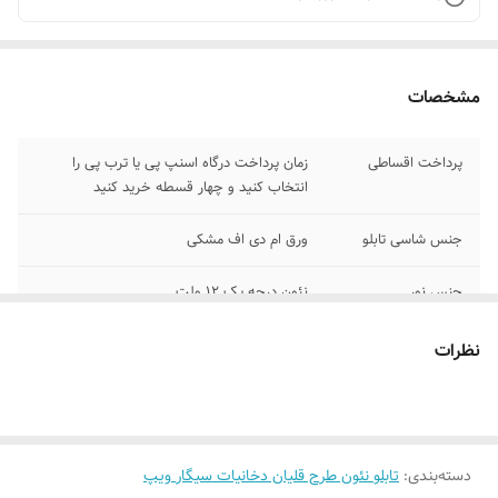
مشخصات
پرداخت اقساطی
زمان پرداخت درگاه اسنپ پی یا ترب پی را
انتخاب کنید و چهار قسطه خرید کنید
جنس شاسی تابلو
ورق ام دی اف مشکی
جنس نور
نئون درجه یک ۱۲ ولت
وسایل نصب
بهمراه پولک و سیم /بدون آدابتور
نظرات
امکان شخصی سازی
بعد از ثبت سفارش تماس بگیرید تا طبق
و تغییر رنگبندی
نظرتون انجام بشه ۰۹۱۳۷۳۷۴۴۰۲
روش نصب کردن
با پولک سیم و چسب ۱۲۳ روی شیشه یا دیوار
دسته‌بندی
:
تابلو نئون طرح قلیان دخانیات سیگار ویپ
متصل میکنید