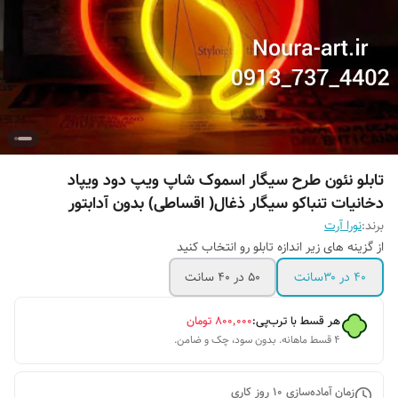
تابلو نئون طرح سیگار اسموک شاپ ویپ دود ویپاد
دخانیات تنباکو سیگار ذغال( اقساطی) بدون آدابتور
برند:
نورا آرت
از گزینه های زیر اندازه تابلو رو انتخاب کنید
۴۰ در ۳۰سانت
۵۰ در ۴۰ سانت
هر قسط با ترب‌پی:
۸۰۰٬۰۰۰
تومان
۴ قسط ماهانه. بدون سود، چک و ضامن.
زمان آماده‌سازی
10
روز کاری