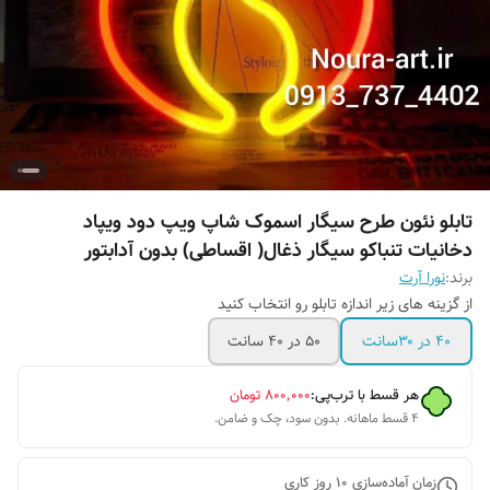
تابلو نئون طرح سیگار اسموک شاپ ویپ دود ویپاد
دخانیات تنباکو سیگار ذغال( اقساطی) بدون آدابتور
برند:
نورا آرت
از گزینه های زیر اندازه تابلو رو انتخاب کنید
۴۰ در ۳۰سانت
۵۰ در ۴۰ سانت
هر قسط با ترب‌پی:
۸۰۰٬۰۰۰
تومان
۴ قسط ماهانه. بدون سود، چک و ضامن.
زمان آماده‌سازی
10
روز کاری