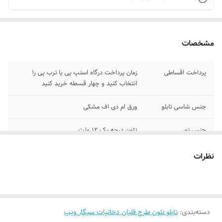
مشخصات
پرداخت اقساطی
زمان پرداخت درگاه اسنپ پی یا ترب پی را
انتخاب کنید و چهار قسطه خرید کنید
جنس شاسی تابلو
ورق ام دی اف مشکی
جنس نور
نئون درجه یک ۱۲ ولت
وسایل نصب
بهمراه پولک و سیم /بدون آدابتور
نظرات
امکان شخصی سازی
بعد از ثبت سفارش تماس بگیرید تا طبق
و تغییر رنگبندی
نظرتون انجام بشه ۰۹۱۳۷۳۷۴۴۰۲
روش نصب کردن
با پولک سیم و چسب ۱۲۳ روی شیشه یا دیوار
دسته‌بندی
:
تابلو نئون طرح قلیان دخانیات سیگار ویپ
متصل میکنید