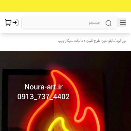
نورا آرت
/
تابلو نئون طرح قلیان دخانیات سیگار ویپ