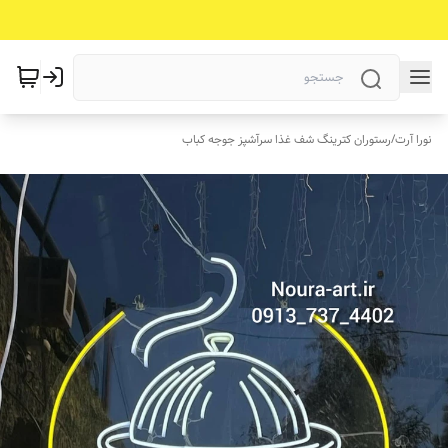
نورا آرت
/
رستوران کترینگ شف غذا سرآشپز جوجه کباب