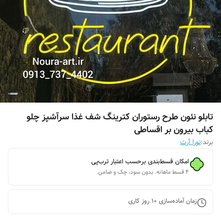
تابلو نئون طرح رستوران کترینگ شف غذا سرآشپز چلو
کباب بیرون بر اقساطی
برند:
نورا آرت
امکان قسط‌بندی برحسب اعتبار ترب‌پی
۴ قسط ماهانه. بدون سود، چک و ضامن.
زمان آماده‌سازی
10
روز کاری