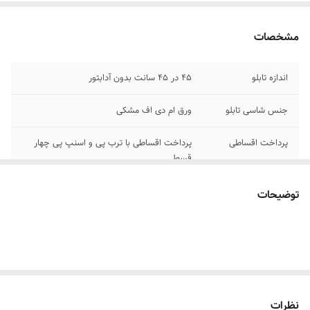
مشخصات
اندازه تابلو
۴۵ در ۴۵ سانت بدون آدابتور
جنس شاسی تابلو
ورق ام دی اف مشکی
پرداخت اقساطی
پرداخت اقساطی با ترب پی و اسنپ پی چهار
قسط
جنس نور
نئون ۱۲ ولت درجه یک
توضیحات
اقلام همراه
بهمراه پولک و سیم برای نصب /بدون آدابتور
امکان شخصی سازی
تماس بگیرید ۰۹۱۳۷۳۷۴۴۰۲
نظرات