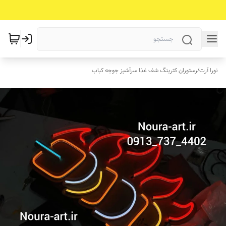
نورا آرت
/
رستوران کترینگ شف غذا سرآشپز جوجه کباب