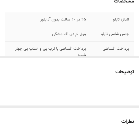
مشخصات
اندازه تابلو
۴۵ در ۴۰ سانت بدون آدابتور
جنس شاسی تابلو
ورق ام دی اف مشکی
پرداخت اقساطی
پرداخت اقساطی با ترب پی و اسنپ پی چهار
قسط
جنس نور
نئون ۱۲ ولت درجه یک
توضیحات
اقلام همراه
بهمراه پولک و سیم برای نصب /بدون آدابتور
امکان شخصی سازی
تماس بگیرید ۰۹۱۳۷۳۷۴۴۰۲
نظرات