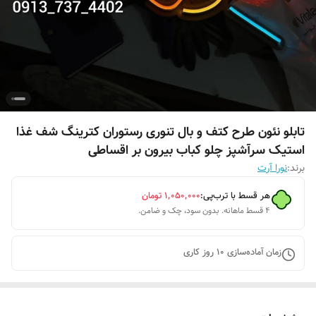
تابلو نئون طرح کتف و بال تنوری رستوران کترینگ شف غذا
استیک سرآشپز چلو کباب بیرون بر اقساطی
برند:
نورا آرت
هر قسط با ترب‌پی:
۱٬۰۵۰٬۰۰۰
تومان
۴ قسط ماهانه. بدون سود، چک و ضامن.
زمان آماده‌سازی
10
روز کاری