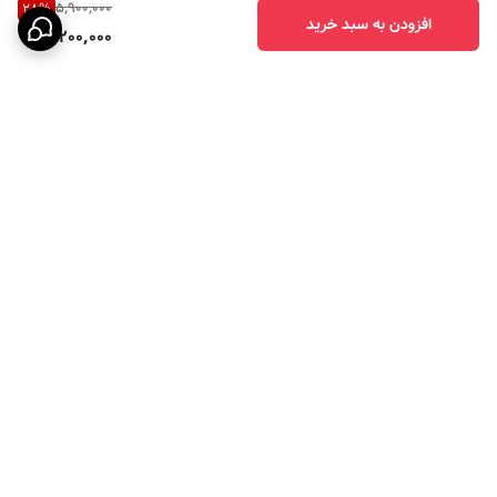
5,900,000
28
%
افزودن به سبد خرید
4,200,000
برگشت به بالا
ارسال ویژه
پرداخت در چهار قسط با
اسنپ پی