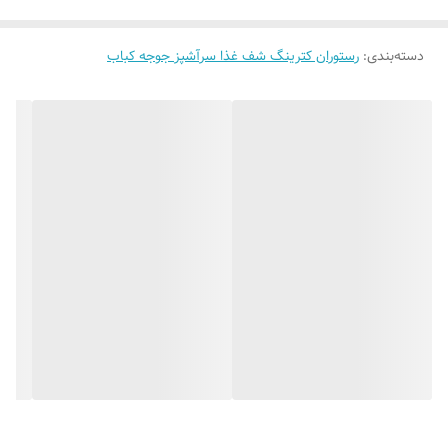
دسته‌بندی
:
رستوران کترینگ شف غذا سرآشپز جوجه کباب