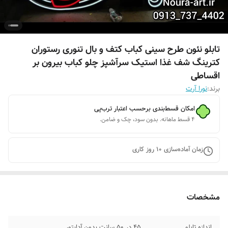
تابلو نئون طرح سینی کباب کتف و بال تنوری رستوران
کترینگ شف غذا استیک سرآشپز چلو کباب بیرون بر
اقساطی
برند:
نورا آرت
امکان قسط‌بندی برحسب اعتبار ترب‌پی
۴ قسط ماهانه. بدون سود، چک و ضامن.
زمان آماده‌سازی
10
روز کاری
مشخصات
اندازه تابلو
۴۵ در ۵۰ سانت بدون آدابتور