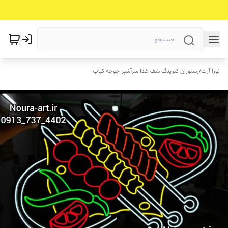
نورا آرت
/
رستوران کترینگ شف غذا سرآشپز جوجه کباب