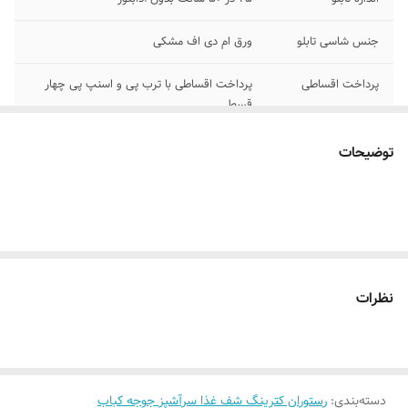
جنس شاسی تابلو
ورق ام دی اف مشکی
پرداخت اقساطی
پرداخت اقساطی با ترب پی و اسنپ پی چهار
قسط
جنس نور
نئون ۱۲ ولت درجه یک
توضیحات
اقلام همراه
بهمراه پولک و سیم برای نصب /بدون آدابتور
امکان شخصی سازی
تماس بگیرید ۰۹۱۳۷۳۷۴۴۰۲
نظرات
دسته‌بندی
:
رستوران کترینگ شف غذا سرآشپز جوجه کباب