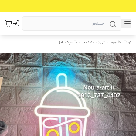
نورا آرت
/
آبمیوه بستنی ذرت کیک دونات آیسپک وافل