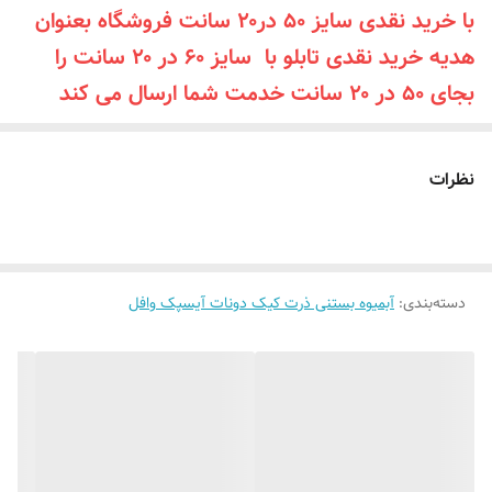
با خرید نقدی سایز ۵۰ در۲۰ سانت فروشگاه بعنوان
قابلیت نصب
روی شیشه کانتر دیوار فضای داخلی و ...
هدیه خرید نقدی تابلو با سایز ۶۰ در ۲۰ سانت را
روش نصب کردن
با پولک سیم و چسب ۱۲۳ روی شیشه یا دیوار
بجای ۵۰ در ۲۰ سانت خدمت شما ارسال می کن
د
متصل میکنید
(۴۰۰ تومان تخفیف)
آدابتور
بدون آدابتور
نظرات
دسته‌بندی
:
آبمیوه بستنی ذرت کیک دونات آیسپک وافل