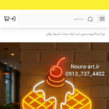
نورا آرت
/
آبمیوه بستنی ذرت کیک دونات آیسپک وافل