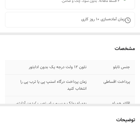
۴ قسط ماهانه. بدون سود، چک و ضامن.
زمان آماده‌سازی
10
روز کاری
مشخصات
جنس تابلو
نئون ۱۲ ولت درجه یک بدون ادابتور
پرداخت اقساطی
زمان پرداخت درگاه اسنپ پی یا ترب پی را
انتخاب کنید
اقلام همراه
بهمراه پولک و سیم برای نصب /بدون آدابتور
آموزش نصب کردن
بعد از ثبت سفارش پیام بدید تا لینک فیلم های
توضیحات
آموزش نصب رو براتون ارسال کنیم
۰۹۱۳۷۳۷۴۴۰۲