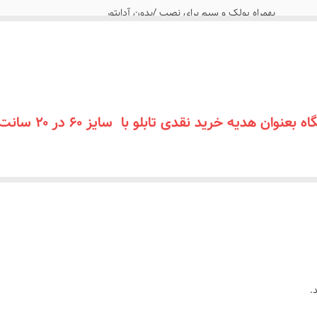
بهمراه پولک و سیم برای نصب /بدون آدابتور
بعد از ثبت سفارش پیام بدید تا لینک فیلم های آموزش نصب رو براتون ارسال کنیم
روی شیشه کانتر دیوار فضای داخلی و ...
با پولک سیم و چسب ۱۲۳ روی شیشه یا دیوار متصل میکنید
بدون آدابتور
.