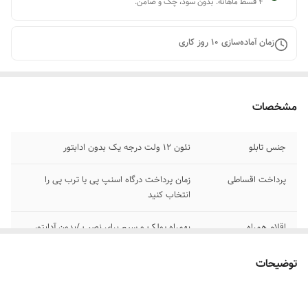
۴ قسط ماهانه. بدون سود، چک و ضامن.
زمان آماده‌سازی
10
روز کاری
مشخصات
جنس تابلو
نئون ۱۲ ولت درجه یک بدون ادابتور
پرداخت اقساطی
زمان پرداخت درگاه اسنپ پی یا ترب پی را
انتخاب کنید
اقلام همراه
بهمراه پولک و سیم برای نصب /بدون آدابتور
آموزش نصب کردن
بعد از ثبت سفارش پیام بدید تا لینک فیلم های
توضیحات
آموزش نصب رو براتون ارسال کنیم
۰۹۱۳۷۳۷۴۴۰۲