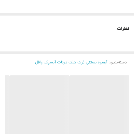
قابلیت نصب
روی شیشه کانتر دیوار فضای داخلی و ...
روش نصب کردن
با پولک سیم و چسب ۱۲۳ روی شیشه یا دیوار
متصل میکنید
نظرات
آدابتور
بدون آدابتور
دسته‌بندی
:
آبمیوه بستنی ذرت کیک دونات آیسپک وافل