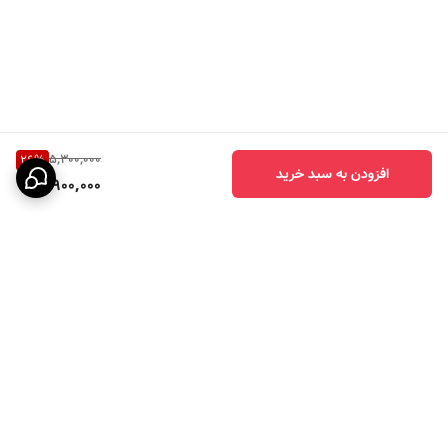
5,300,000
26
%
افزودن به سبد خرید
3,900,000
برگشت به بالا