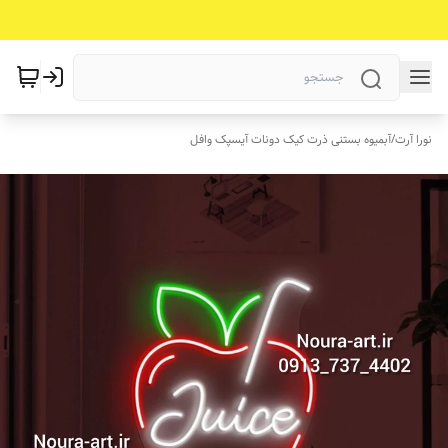
نورا آرت
/
آبمیوه بستنی ذرت کیک دونات آیسپک وافل