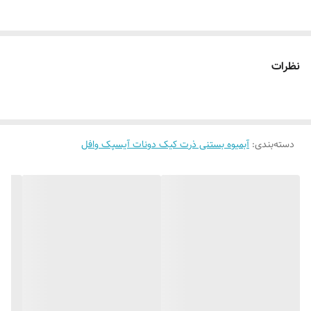
قابلیت نصب
روی شیشه کانتر دیوار فضای داخلی و ...
روش نصب کردن
با پولک سیم و چسب ۱۲۳ روی شیشه یا دیوار
متصل میکنید
نظرات
آدابتور
بدون آدابتور
دسته‌بندی
:
آبمیوه بستنی ذرت کیک دونات آیسپک وافل