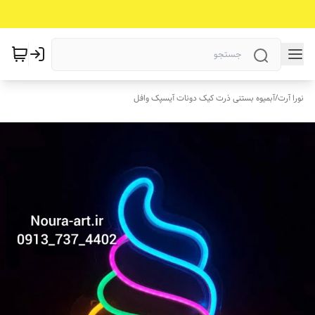
نورا آرت
/
آبمیوه بستنی ذرت کیک دونات آیسپک وافل