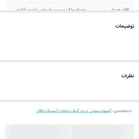
اقلام همراه
بهمراه پولک و سیم برای نصب /بدون آدابتور
آموزش نصب کردن
بعد از ثبت سفارش پیام بدید تا لینک فیلم های
توضیحات
آموزش نصب رو براتون ارسال کنیم
۰۹۱۳۷۳۷۴۴۰۲
قابلیت نصب
روی شیشه کانتر دیوار فضای داخلی و ...
روش نصب کردن
با پولک سیم و چسب ۱۲۳ روی شیشه یا دیوار
متصل میکنید
نظرات
آدابتور
بدون آدابتور
دسته‌بندی
:
آبمیوه بستنی ذرت کیک دونات آیسپک وافل