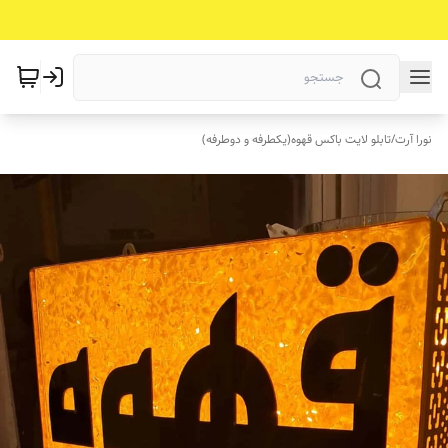
نورا آرت
/
تابلو لایت باکس قهوه(یکطرفه و دوطرفه)