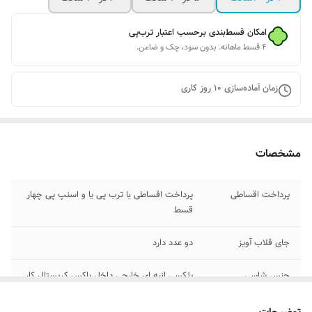
امکان قسط‌بندی برحسب اعتبار ترب‌پی
۴ قسط ماهانه. بدون سود، چک و ضامن.
زمان آماده‌سازی
10
روز کاری
مشخصات
پرداخت اقساطی
پرداخت اقساطی با ترب پی یا و اسنپ پی چهار
قسط
جای قلاب آویز
دو عدد دارد
جنس شاسی
پلکسی انبه ای خارجی داخل باکس کریستال کار
شده