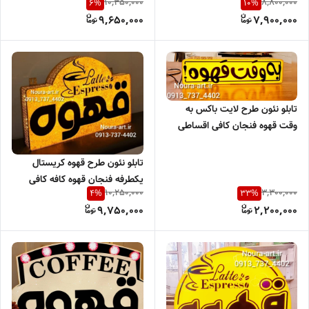
10,350,000
8,800,000
6
%
10
%
قهوه ضد آب اقساطی
9,650,000
7,900,000
تابلو نئون طرح لایت باکس به
وقت قهوه فنجان کافی اقساطی
تابلو نئون طرح قهوه کریستال
یکطرفه فنجان قهوه کافه کافی
10,250,000
3,300,000
4
%
33
%
شاپ لایت باکس ضد آب قهوه
9,750,000
2,200,000
فنجان اسپرسو یکطرفه اقساطی
ترب پی