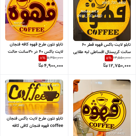
تابلو نئون طرح قهوه کافه فنجان
تابلو لایت باکس قهوه قطر ۶۰
لایت باکس ۴۰ در ۳۰سانت حالت
سانت کریستال اقساطی لبه طلایی
5,350,000
13,550,000
8
%
5
%
پانچ الماسی اقساطی
چنلیوم
4,900,000
12,750,000
تابلو نئون طرح لایت باکس فنجان
coffee قهوه فنجان کافی کافه