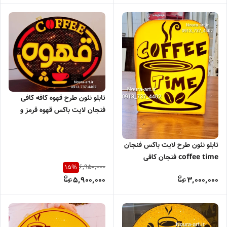
تابلو نئون طرح قهوه کافه کافی
فنجان لایت باکس قهوه قرمز و
مشکی
تابلو نئون طرح لایت باکس فنجان
coffee time فنجان کافی
6,950,000
15
%
اقساطی
5,900,000
3,000,000