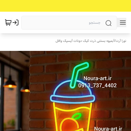
نورا آرت
/
آبمیوه بستنی ذرت کیک دونات آیسپک وافل