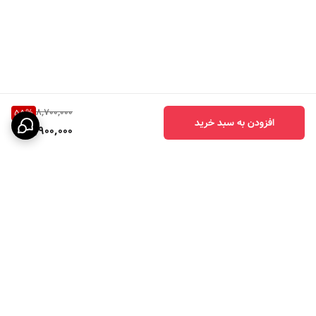
8,700,000
55
%
افزودن به سبد خرید
3,900,000
برگشت به بالا