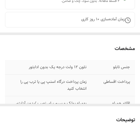
۴ قسط ماهانه. بدون سود، چک و ضامن.
زمان آماده‌سازی
10
روز کاری
مشخصات
جنس تابلو
نئون ۱۲ ولت درجه یک بدون ادابتور
پرداخت اقساطی
زمان پرداخت درگاه اسنپ پی یا ترب پی را
انتخاب کنید
اقلام همراه
بهمراه پولک و سیم برای نصب /بدون آدابتور
آموزش نصب کردن
بعد از ثبت سفارش پیام بدید تا لینک فیلم های
توضیحات
آموزش نصب رو براتون ارسال کنیم
۰۹۱۳۷۳۷۴۴۰۲