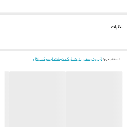
قابلیت نصب
روی شیشه کانتر دیوار فضای داخلی و ...
روش نصب کردن
با پولک سیم و چسب ۱۲۳ روی شیشه یا دیوار
متصل میکنید
نظرات
آدابتور
بدون آدابتور
دسته‌بندی
:
آبمیوه بستنی ذرت کیک دونات آیسپک وافل