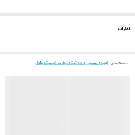
قابلیت نصب
روی شیشه کانتر دیوار فضای داخلی و ...
روش نصب کردن
با پولک سیم و چسب ۱۲۳ روی شیشه یا دیوار
متصل میکنید
نظرات
آدابتور
بدون آدابتور
دسته‌بندی
:
آبمیوه بستنی ذرت کیک دونات آیسپک وافل