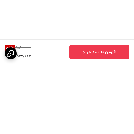
8,700,000
55
%
افزودن به سبد خرید
3,900,000
برگشت به بالا