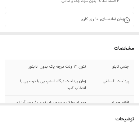
۴ قسط ماهانه. بدون سود، چک و ضامن.
زمان آماده‌سازی
10
روز کاری
مشخصات
جنس تابلو
نئون ۱۲ ولت درجه یک بدون ادابتور
پرداخت اقساطی
زمان پرداخت درگاه اسنپ پی یا ترب پی را
انتخاب کنید
اقلام همراه
بهمراه پولک و سیم برای نصب /بدون آدابتور
آموزش نصب کردن
بعد از ثبت سفارش پیام بدید تا لینک فیلم های
توضیحات
آموزش نصب رو براتون ارسال کنیم
۰۹۱۳۷۳۷۴۴۰۲