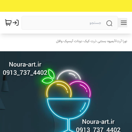
نورا آرت
/
آبمیوه بستنی ذرت کیک دونات آیسپک وافل