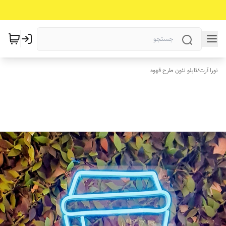
نورا آرت
/
تابلو نئون طرح قهوه