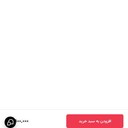
میکنید سفاشتون ثبت میشه و ما تابلو و سفارش
رو براتون ارسال میکنیم سه قسط بعدی رو در
سه ماه بعدی با ترب پی یا اسنپ پی تسویه
میکنید یعنی با پرداخت قسط اول سفارشتون
خدمتتون ارسال میشه بدون سود و کارمزد و
هزینه اضافی خریدتون ارسال میشه.
3,900,000
افزودن به سبد خرید