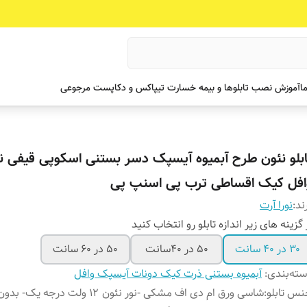
ما
آموزش نصب تابلوها و بیمه خسارت تیپاکس و دکاپست مرجوعی
ابلو نئون طرح آبمیوه آیسپک دسر بستنی اسکوپی قیفی 
افل کیک اقساطی ترب پی اسنپ پی
ند:
نورا آرت
 گزینه های زیر اندازه تابلو رو انتخاب کنید
۳۰ در ۴۰ سانت
۵۰ در ۴۰سانت
۵۰ در ۶۰ سانت
ته‌بندی
:
آبمیوه بستنی ذرت کیک دونات آیسپک وافل
س تابلو
:
شاسی ورق ام دی اف مشکی -نور نئون ۱۲ ولت درجه یک- بدون ادابتور