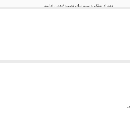
بهمراه پولک و سیم برای نصب /بدون آدابتور
بعد از ثبت سفارش پیام بدید تا لینک فیلم های آموزش نصب رو براتون ارسال کنیم
روی شیشه کانتر دیوار فضای داخلی و ...
با پولک سیم و چسب ۱۲۳ روی شیشه یا دیوار متصل میکنید
بدون آدابتور
.