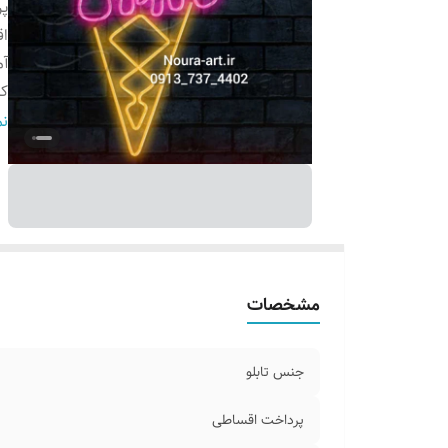
پ
اق
آ
ک
ق
نم
ر
آد
مشخصات
جنس تابلو
پرداخت اقساطی