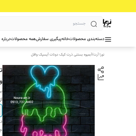
دسته‌بندی محصولات
خانه
پیگیری سفارش
همه محصولات
درباره 
نورا آرت
/
آبمیوه بستنی ذرت کیک دونات آیسپک وافل
ت
و
بر
از
دس
جن