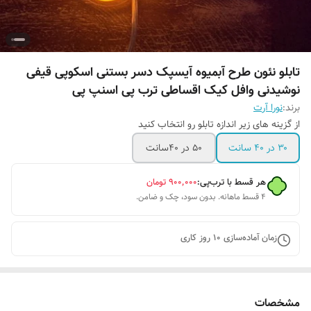
تابلو نئون طرح آبمیوه آیسپک دسر بستنی اسکوپی قیفی
نوشیدنی وافل کیک اقساطی ترب پی اسنپ پی
برند:
نورا آرت
از گزینه های زیر اندازه تابلو رو انتخاب کنید
۳۰ در ۴۰ سانت
۵۰ در ۴۰سانت
هر قسط با ترب‌پی:
۹۰۰٬۰۰۰
تومان
۴ قسط ماهانه. بدون سود، چک و ضامن.
زمان آماده‌سازی
10
روز کاری
مشخصات