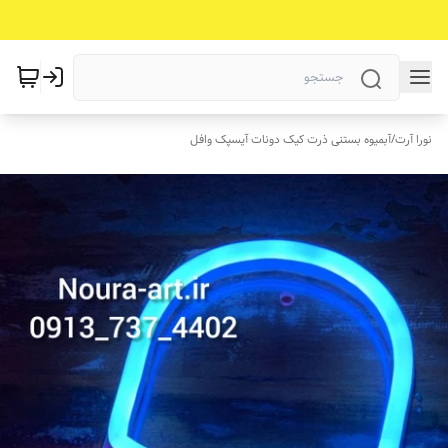
نورا آرت
/
آبمیوه بستنی ذرت کیک دونات آیسپک وافل