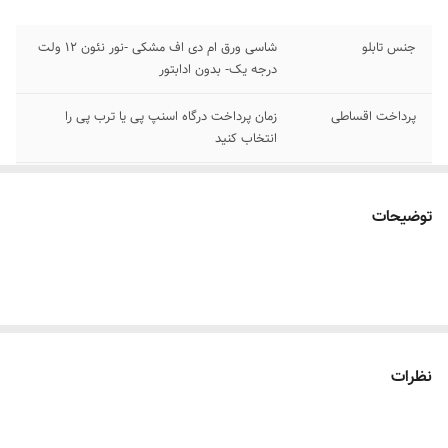
جنس تابلو
شاسی ورق ام دی اف مشکی -نور نئون ۱۲ ولت
درجه یک- بدون ادابتور
پرداخت اقساطی
زمان پرداخت درگاه اسنپ پی یا ترب پی را
انتخاب کنید
اقلام همراه
بهمراه پولک و سیم برای نصب /بدون آدابتور
توضیحات
آموزش نصب کردن
بعد از ثبت سفارش پیام بدید تا لینک فیلم های
آموزش نصب رو براتون ارسال کنیم
۰۹۱۳۷۳۷۴۴۰۲
قابلیت نصب
روی شیشه کانتر دیوار فضای داخلی و ...
روش نصب کردن
با پولک سیم و چسب ۱۲۳ روی شیشه یا دیوار
نظرات
متصل میکنید
آدابتور
بدون آدابتور