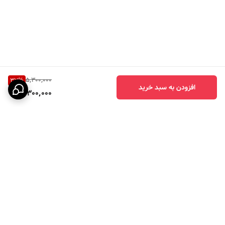
5,300,000
37
%
افزودن به سبد خرید
3,300,000
برگشت به بالا