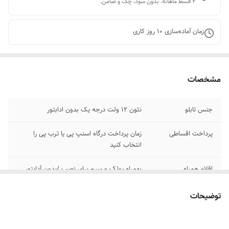
۴ قسط ماهانه. بدون سود، چک و ضامن.
زمان آماده‌سازی
10
روز کاری
مشخصات
جنس تابلو
نئون ۱۲ ولت درجه یک بدون ادابتور
پرداخت اقساطی
زمان پرداخت درگاه اسنپ پی یا ترب پی را
انتخاب کنید
اقلام همراه
بهمراه پولک و سیم برای نصب /بدون آدابتور
آموزش نصب کردن
بعد از ثبت سفارش پیام بدید تا لینک فیلم های
توضیحات
آموزش نصب رو براتون ارسال کنیم
۰۹۱۳۷۳۷۴۴۰۲