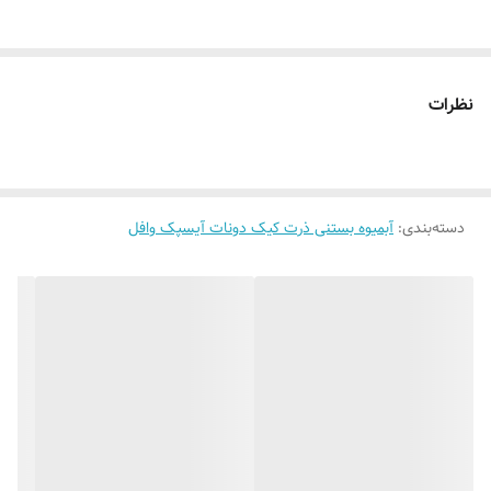
قابلیت نصب
روی شیشه کانتر دیوار فضای داخلی و ...
روش نصب کردن
با پولک سیم و چسب ۱۲۳ روی شیشه یا دیوار
متصل میکنید
نظرات
آدابتور
بدون آدابتور
دسته‌بندی
:
آبمیوه بستنی ذرت کیک دونات آیسپک وافل