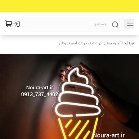
نورا آرت
/
آبمیوه بستنی ذرت کیک دونات آیسپک وافل