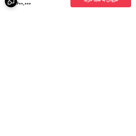
3,600,000
برگشت به بالا
ارسال ویژه
پرداخت در چهار قسط با
اسنپ پی