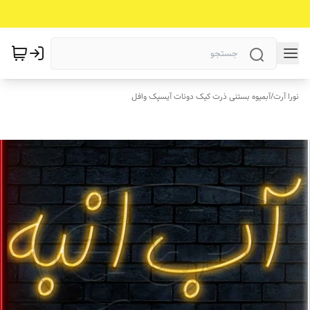
نورا آرت
/
آبمیوه بستنی ذرت کیک دونات آیسپک وافل