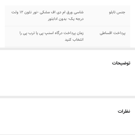
جنس تابلو
شاسی ورق ام دی اف مشکی -نور نئون ۱۲ ولت
درجه یک- بدون ادابتور
پرداخت اقساطی
زمان پرداخت درگاه اسنپ پی یا ترب پی را
انتخاب کنید
اقلام همراه
بهمراه پولک و سیم برای نصب /بدون آدابتور
توضیحات
آموزش نصب کردن
بعد از ثبت سفارش پیام بدید تا لینک فیلم های
آموزش نصب رو براتون ارسال کنیم
۰۹۱۳۷۳۷۴۴۰۲
قابلیت نصب
روی شیشه کانتر دیوار فضای داخلی و ...
روش نصب کردن
با پولک سیم و چسب ۱۲۳ روی شیشه یا دیوار
نظرات
متصل میکنید
آدابتور
بدون آدابتور