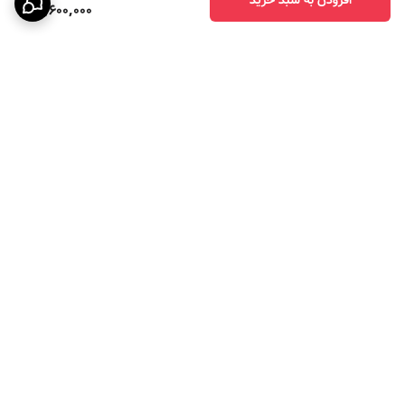
3,600,000
برگشت به بالا
ارسال ویژه
پرداخت در چهار قسط با
اسنپ پی