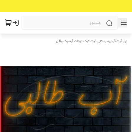
نورا آرت
/
آبمیوه بستنی ذرت کیک دونات آیسپک وافل