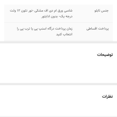
جنس تابلو
شاسی ورق ام دی اف مشکی -نور نئون ۱۲ ولت
درجه یک- بدون ادابتور
پرداخت اقساطی
زمان پرداخت درگاه اسنپ پی یا ترب پی را
انتخاب کنید
اقلام همراه
بهمراه پولک و سیم برای نصب /بدون آدابتور
توضیحات
آموزش نصب کردن
بعد از ثبت سفارش پیام بدید تا لینک فیلم های
آموزش نصب رو براتون ارسال کنیم
۰۹۱۳۷۳۷۴۴۰۲
قابلیت نصب
روی شیشه کانتر دیوار فضای داخلی و ...
روش نصب کردن
با پولک سیم و چسب ۱۲۳ روی شیشه یا دیوار
نظرات
متصل میکنید
آدابتور
بدون آدابتور