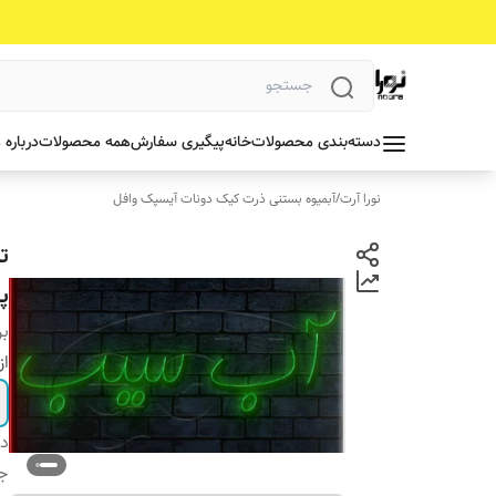
دسته‌بندی محصولات
خانه
پیگیری سفارش
همه محصولات
درباره 
نورا آرت
/
آبمیوه بستنی ذرت کیک دونات آیسپک وافل
ت
پ
بر
از
دس
جن