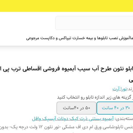
ما
آموزش نصب تابلوها و بیمه خسارت تیپاکس و دکاپست مرجوعی
ابلو نئون طرح آب سیب آبمیوه فروشی اقساطی ترب پی 
ی
ند:
نورا آرت
 گزینه های زیر اندازه تابلو رو انتخاب کنید
۳۰ در ۴۰ سانت
۵۰ در ۴۰سانت
ته‌بندی
:
آبمیوه بستنی ذرت کیک دونات آیسپک وافل
س تابلو
:
شاسی ورق ام دی اف مشکی -نور نئون ۱۲ ولت درجه یک- بدون ادابتور