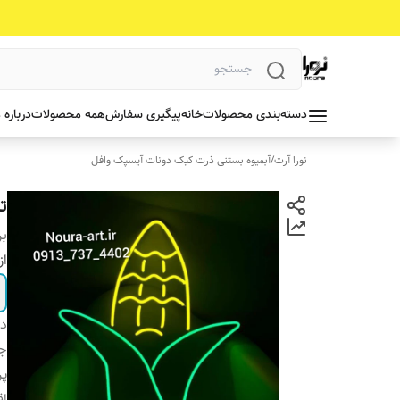
دسته‌بندی محصولات
خانه
پیگیری سفارش
همه محصولات
درباره 
نورا آرت
/
آبمیوه بستنی ذرت کیک دونات آیسپک وافل
ت
بر
از
دس
جن
پ
اق