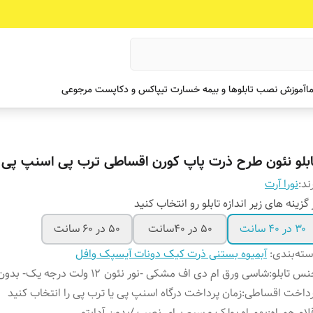
ما
آموزش نصب تابلوها و بیمه خسارت تیپاکس و دکاپست مرجوعی
ابلو نئون طرح ذرت پاپ کورن اقساطی ترب پی اسنپ پی
ند:
نورا آرت
 گزینه های زیر اندازه تابلو رو انتخاب کنید
۳۰ در ۴۰ سانت
۵۰ در ۴۰سانت
۵۰ در ۶۰ سانت
ته‌بندی
:
آبمیوه بستنی ذرت کیک دونات آیسپک وافل
س تابلو
:
شاسی ورق ام دی اف مشکی -نور نئون ۱۲ ولت درجه یک- بدون ادابتور
رداخت اقساطی
:
زمان پرداخت درگاه اسنپ پی یا ترب پی را انتخاب کنید
لام همراه
:
بهمراه پولک و سیم برای نصب /بدون آدابتور