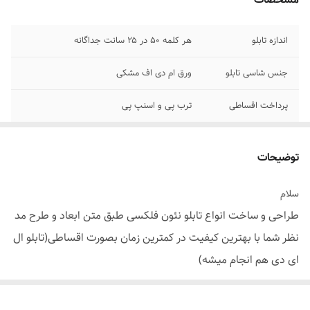
اندازه تابلو
هر کلمه ۵۰ در ۲۵ سانت جداگانه
جنس شاسی تابلو
ورق ام دی اف مشکی
پرداخت اقساطی
ترب پی و اسنپ پی
جنس نور
نئون ۱۲ ولت
توضیحات
شماره تماس مشاوره
۰۹۱۳۷۳۷۴۴۰۲
سلام
وسایل نصب دارد
بهمراه وسایل نصب پولک و سیم /بدون آدابتور
طراحی و ساخت انواع تابلو نئون فلکسی طبق متن ابعاد و طرح مد
نظر شما با بهترین کیفیت در کمترین زمان بصورت اقساطی(تابلو ال
ای دی هم انجام میشه)
برای ثبت سفارش ابتدا طرح با متن مورد نظرتون رو طبق ابعاد و اندازه های
مد نظرتون بفرماید بعد از استعلام قیمت سفارشتون توی سایت ما ثبت