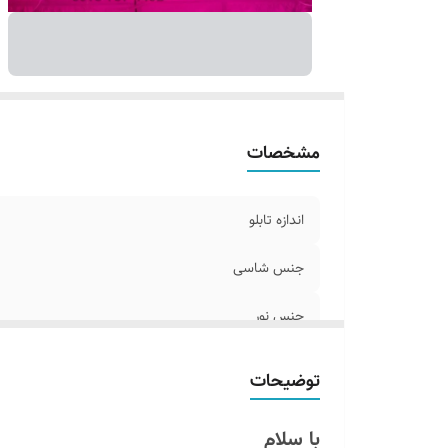
ک
آد
مشخصات
اندازه تابلو
جنس شاسی
جنس نور
اقلام همراه
توضیحات
روش نصب کردن
با سلام