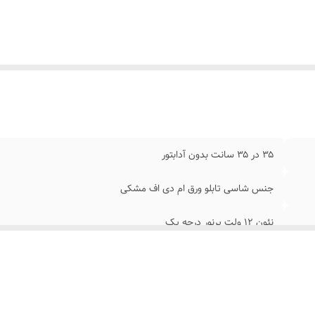
ردن
:
را به برق بزنید
ابتور
:
بدون آدابتور
۳۵ در ۳۵ سانت بدون آدابتور
جنس شاسی تابلو ورق ام دی اف مشکی
نئون ۱۲ ولت پرنور درجه یک
بهمراه وسایل نصب پولک و سیم/بدون آدابتور/برگه راهنما
با پولک و سیم و چسب 123 به شیشه متصل کنید و دوشاخه ترانس را به برق بزنید