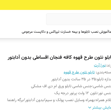
ما
آموزش نصب تابلوها و بیمه خسارت تیپاکس و دکاپست مرجوعی
ابلو نئون طرح قهوه کافه فنجان اقساطی بدون آدابتور
ند:
نورا آرت
ته‌بندی
:
تابلو نئون طرح قهوه
دازه تابلو
:
۳۵ در ۳۵ سانت بدون آدابتور
نس شاسی
:
جنس شاسی تابلو ورق ام دی اف مشکی
نس نور
:
نئون ۱۲ ولت پرنور درجه یک
لام همراه
:
بهمراه وسایل نصب پولک و سیم/بدون آدابتور/برگه راهنما
وش نصب
با پولک و سیم و چسب 123 به شیشه متصل کنید و 
ایش بیشتر