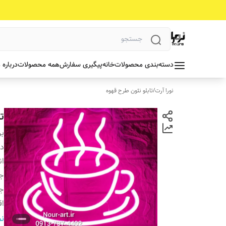
دسته‌بندی محصولات
خانه
پیگیری سفارش
همه محصولات
درباره 
نورا آرت
/
تابلو نئون طرح قهوه
ت
بر
دس
ان
ج
ج
اق
ر
نم