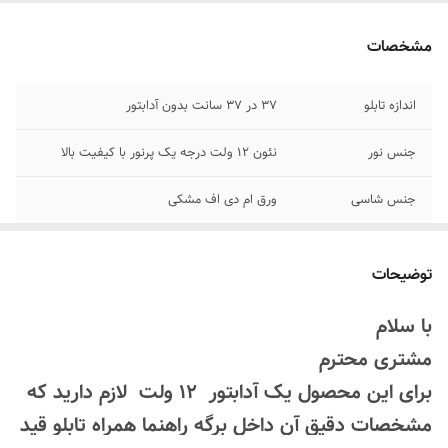
مشخصات
اندازه تابلو
۳۷ در ۳۷ سانت بدون آدابتور
جنس نور
نئون ۱۲ ولت درجه یک پرنور با کیفیت بالا
جنس شاسی
ورق ام دی اف مشکی
اقلام همراه
بهمراه پولک و سیم/ بدون آدابتور/برگه راهنما
توضیحات
پرداخت اقساطی
با ترب پی و اسنپ پی چهار قسط
با سلام
امکان شخصی سازی
تماس بگیرید ۰۹۱۳۷۳۷۴۴۰۲
مشتری محترم
روش نصب کردن
با پولک و سیم و چسب 123 به شیشه متصل
برای این محصول یک آدابتور 12 ولت لازم دارید که
میکنید و دوشاخه آدابتور یا ترانس و به برق
مشخصات دقیق آن داخل برگه راهنما همراه تابلو قید
میزنید