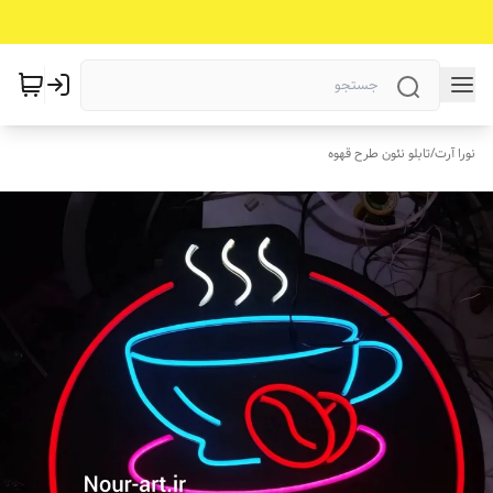
نورا آرت
/
تابلو نئون طرح قهوه