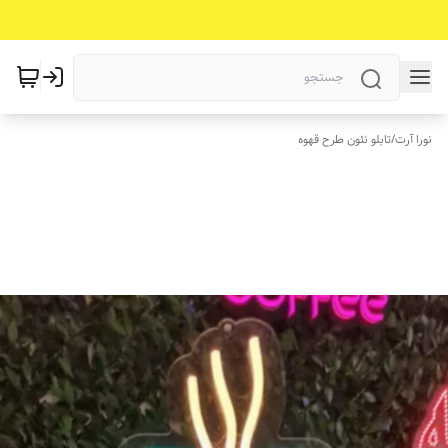
نورا آرت
/
تابلو نئون طرح قهوه