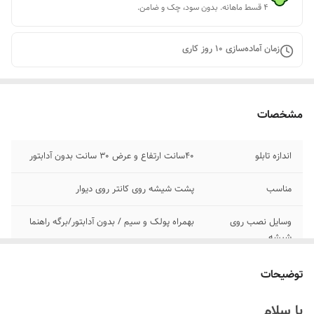
۴ قسط ماهانه. بدون سود، چک و ضامن.
زمان آماده‌سازی
10
روز کاری
مشخصات
اندازه تابلو
۴۰سانت ارتفاع و عرض 30 سانت بدون آدابتور
مناسب
پشت شیشه روی کانتر روی دیوار
وسایل نصب روی
بهمراه پولک و سیم / بدون آدابتور/برگه راهنما
شیشه
پرداخت اقساطی
چهار قسط ترب پی اسنپ پی
توضیحات
آدابتور
بدون آدابتور
با سلام