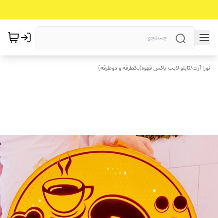
نورا آرت
/
تابلو لایت باکس قهوه(یکطرفه و دوطرفه)