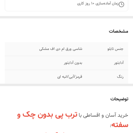
زمان آماده‌سازی
10
روز کاری
مشخصات
جنس تابلو
شاسی ورق ام دی اف مشکی
آدابتور
بدون آدابتور
رنگ
قرمز/آبی/انبه ای
مناسب
پشت شیشه و روی کانتر و فضای داخلی
توضیحات
وسایل نصب
بهمراه پولک و سیم
ترب پی بدون چک و
خرید آسان و اقساطی با
چهار قسط با ترب
پرداخت با اسنپ پی و ترب پی
سفته
:
پی بدون چک و
سفته