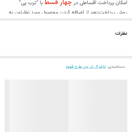
چهار قسط
امکان پرداخت اقساطی در
با "ترب پی"
روش پرداخت:بعد از اضافه کردن محصول مورد نظرتون به
درگاه پرداخت ترب پی
سبد خرید در زمان تسویه "
" را
بدون چک یا سفته ابتدا قسط اول
انتخاب کنید
نظرات
سفارشتون رو به ترب پی پرداخت میکنید سفاشتون ثبت
میشه و ما تابلو و سفارش رو براتون ارسال میکنیم سه
قسط بعدی رو در سه ماه بعدی با ترب پی تسویه میکنید
دسته‌بندی
:
تابلو ال ای دی طرح قهوه
یعنی با پرداخت قسط اول سفارشتون خدمتتون
ارسال
بدون سود و کارمزد و هزینه اضافی
میشه
خریدتون ارسال میشه
.
"تابلو ال ای دی ثابت قهوه ☕
نور انبه‌ای پرنور، مناسب روز و شب"
هم روز و هم شب مغازه یا کافه‌تون رو **چشم‌نواز**
میکنه!