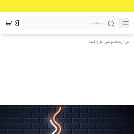
نورا آرت
/
تابلو نئون طرح قهوه