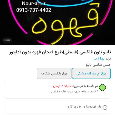
تابلو نئون فلکسی (قسطی)طرح فنجان قهوه بدون آدابتور
برند:
نورا آرت
جنس شاسی تابلو
ورق ام دی اف مشکی
ورق پلکسی شفاف
هر قسط با ترب‌پی:
۸۴۵٬۰۰۰
تومان
۴ قسط ماهانه. بدون سود، چک و ضامن.
زمان آماده‌سازی
10
روز کاری