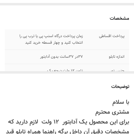
مشخصات
پرداخت اقساطی
زمان پرداخت درگاه اسنپ پی یا ترب پی را
انتخاب کنید و چهار قسطه خرید کنید
اندازه تابلو
۳۷در ۳۷سانت بدون آدابتور
جنس نور
نئون ۱۲ ولت درجه یک
اقلام همراه
بهمراه پولک و سیم/ بدون آدابتور/برگه راهنما
توضیحات
رنگبندی
بعد از ثبت سفارش برای تغییر رنگ واتساپ
با سلام
۰۹۱۳۷۳۷۴۴۰۲ پیام بدید
مشتری محترم
قابلیت نصب
روی شیشه کانتر دیوار فضای داخلی و ...
برای این محصول یک آدابتور 12 ولت لازم دارید که
مشخصات دقیق آن داخل برگه راهنما همراه تابلو قید
روش نصب کردن
با پولک سیم و چسب ۱۲۳ روی شیشه یا دیوار