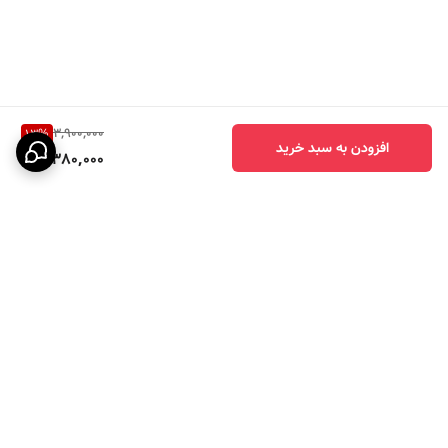
3,900,000
13
%
افزودن به سبد خرید
3,380,000
برگشت به بالا