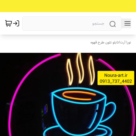
نورا آرت
/
تابلو نئون طرح قهوه