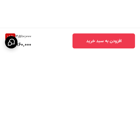
3,510,000
15
%
افزودن به سبد خرید
2,960,000
برگشت به بالا