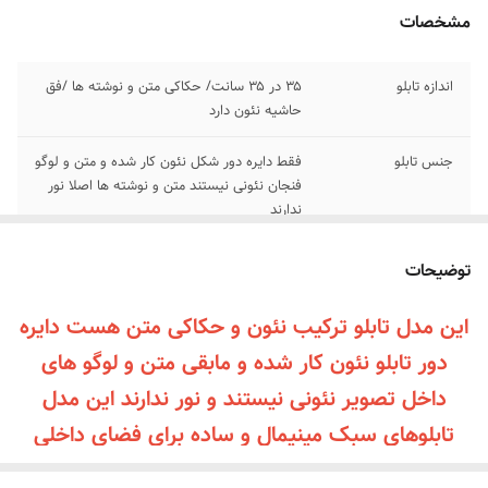
مشخصات
اندازه تابلو
۳۵ در ۳۵ سانت/ حکاکی متن و نوشته ها /فق
حاشیه نئون دارد
جنس تابلو
فقط دایره دور شکل نئون کار شده و متن و لوگو
فنجان نئونی نیستند متن و نوشته ها اصلا نور
ندارند
اقلام همراه
بهمراه پولک و سیم برای نصب /بدون آدابتور
توضیحات
پرداخت اقساطی
زمان پرداخت درگاه پرداخت ترب پی و اسنپ پی
این مدل تابلو ترکیب نئون و حکاکی متن هست دایره
رو انتخاب کنید چهار قسطه پرداخت کنید
دور تابلو نئون کار شده و مابقی متن و لوگو های
آموزش نصب کردن
با استفاده از پولک و سیم و چسب ۱۲۳ روی
داخل تصویر نئونی نیستند و نور ندارند این مدل
محل مورد نظر متصل کنید و دوشاخه رو به برق
تابلوهای سبک مینیمال و ساده برای فضای داخلی
بزنید
کافه و سالن سرو و پشت سر باریستا خیلی مناسب
امکان شخصی سازی
امکان شخصی سازی و تغییر متن و نوشته طبق