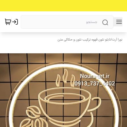
نورا آرت
/
تابلو نئون قهوه ترکیب نئون و حکاکی متن