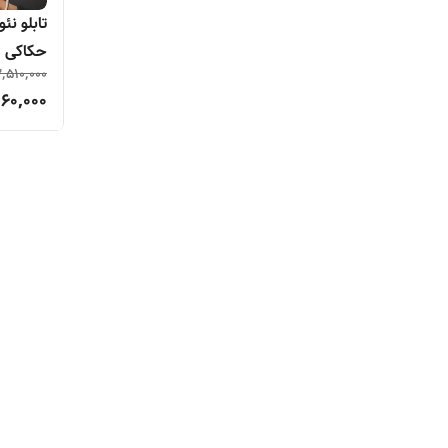
تابلو ن
حکاکی
,510,000
60,000