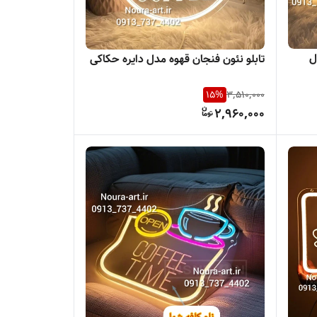
ل
تابلو نئون فنجان قهوه مدل دایره حکاکی
15
%
3,510,000
2,960,000