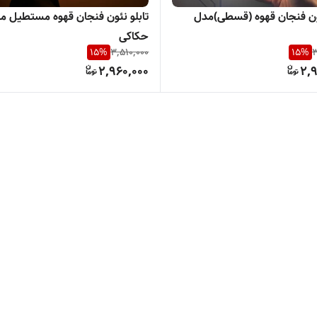
ئون فنجان قهوه (قسطی)مدل
تابلو نئون فنجان قهوه مستطیل م
حکاکی
15
%
3,510,000
15
%
3
2,960,000
2,9