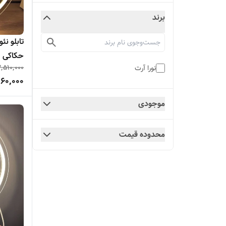
برند
تابلو ن
حکاکی
,510,000
نورا آرت
60,000
موجودی
محدوده قیمت