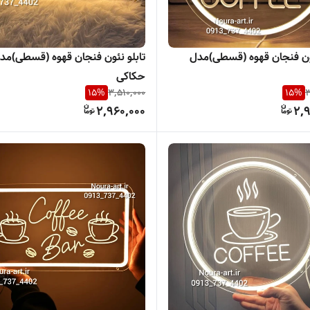
ئون فنجان قهوه (قسطی)مدل
تابلو نئون فنجان قهوه (قسطی)مد
حکاکی
15
%
3,510,000
15
%
3
2,960,000
2,9