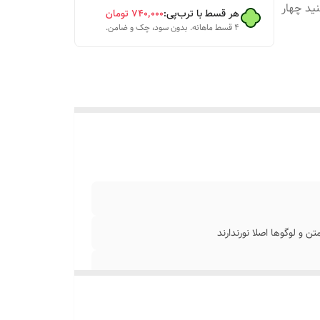
ید چهار
هر قسط با ترب‌پی:
۷۴۰٬۰۰۰
تومان
۴ قسط ماهانه. بدون سود، چک و ضامن.
مورد نظر متصل
هست
م بدید
متن
 و لوگوها اصلا نورندارند
و مغازه
قسطه پرداخت کنید