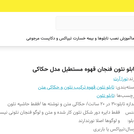
ما
آموزش نصب تابلوها و بیمه خسارت تیپاکس و دکاپست مرجوعی
ابلو نئون فنجان قهوه مستطیل مدل حکاکی
ند:
نورا آرت
ته‌بندی
:
تابلو نئون قهوه ترکیب نئون و حکاکی متن
چسب‌ها :
تابلو نئون
دازه تابلو
:
۳۰ در ۲۰ سانت/ حکاکی متن و نوشته ها /فقط حاشیه نئون
نس
فقط دایره دور شکل نئون کار شده و متن و لوگو فنجان نئونی نیس
بلو
:
و لوگوها اصلا نورندارند
سال
:
تیپاکس یا باربری