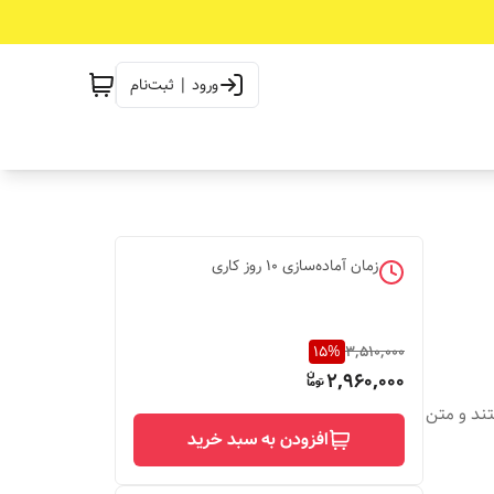
ورود | ثبت‌نام
زمان آماده‌سازی
10
روز کاری
15
%
3,510,000
2,960,000
تند و متن
افزودن به سبد خرید