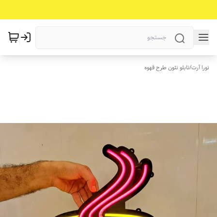
نورا آرت
/
تابلو نئون طرح قهوه