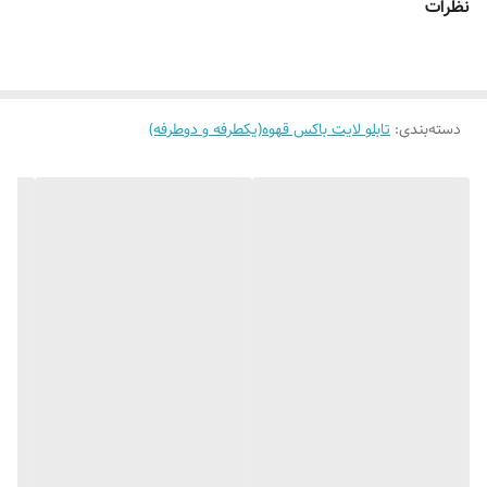
نظرات
نصبش هم هیچ دردسری نداره؛ فقط آویز کن و دوشاخه رو به برق بزن 🔌💡
همین!
دسته‌بندی
:
تابلو لایت باکس قهوه(یکطرفه و دوطرفه)
طرح روی تابلو شامل فنجون قهوه، Latte، Espresso و Coffee هست و
اگر بخوای، می‌تونیم متن یا لوگوی اختصاصی خودت رو هم برات بزنیم تا کاملاً
مطابق سلیقه‌ت باشه 🎨✨
سبکه، قابل حمله و برای بیرون مغازه، ورودی کافه یا کنار دستگاه قهوه خیلی
انتخاب خوبیه.
در کل یه تابلوی شیک و دل‌نشینه برای هرجایی که بوی قهوه میده ☕
سفارش و مشاوره:
🌐 سایت: noura-art.ir
📞 تماس: 09137374402
برای شخصی‌سازی و طراحی اختصاصی خودت هم فقط کافیه زنگ بزنی، با
هم هماهنگ می‌کنیم 😊🎨📞