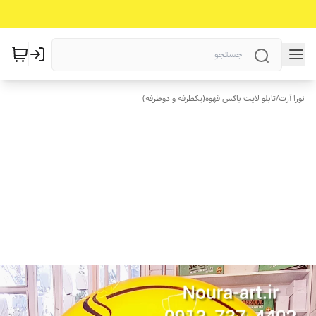
نورا آرت
/
تابلو لایت باکس قهوه(یکطرفه و دوطرفه)