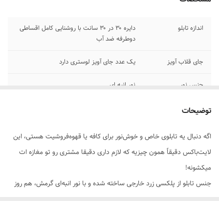
اندازه تابلو
دایره ۳۰ در ۳۰ سانت با روشنایی کامل اقساطی
دوطرفه ضد آب
جای قلاب آویز
یک عدد جای آویز لوستری دارد
جنس نور
نور انبه ای
روش نصب کردن
ضد آب آویز کنید و دوشاخه اش رو به برق بزنید
توضیحات
پرداخت اقساطی
پرداخت ترب پی و اسنپ پی چهار قسط
اگه دنبال یه تابلوی خاص و خوش‌نور برای کافه یا قهوه‌فروشیت هستی، این
لایت‌باکس دقیقاً همون چیزیه که لازم داری دقیقا مشتری رو تو مغازه ات
مناسب
کاملا ضد آب مناسب کافه قهوه فروشی رستوران
و ....فضای باز
میکشونه!
جنس تابلو از پلکسی زرد خارجی ساخته شده و با نور انبه‌ای گرمش، هم روز
جذاب دیده میشه هم شب...
حس گرما و صمیمیت به کافه ات میده همونی که مشتری دنبالشه...