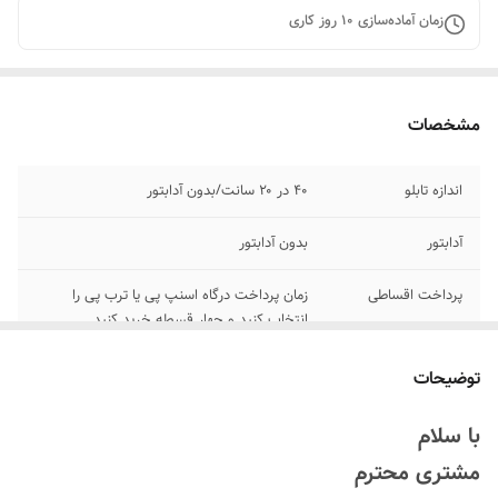
زمان آماده‌سازی
10
روز کاری
مشخصات
اندازه تابلو
۴۰ در ۲۰ سانت/بدون آدابتور
آدابتور
بدون آدابتور
پرداخت اقساطی
زمان پرداخت درگاه اسنپ پی یا ترب پی را
انتخاب کنید و چهار قسطه خرید کنید
جنس نور
نئون ۱۲ ولت درجه یک
توضیحات
اقلام همراه
پولک و سیم/بدون آدابتور/برگه راهنما
با سلام
مشتری محترم
آموزش نصب کردن
بعد از ثبت سفارش واتساپ پیام بدید تا فیلم