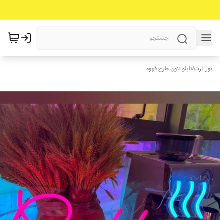
نورا آرت
/
تابلو نئون طرح قهوه