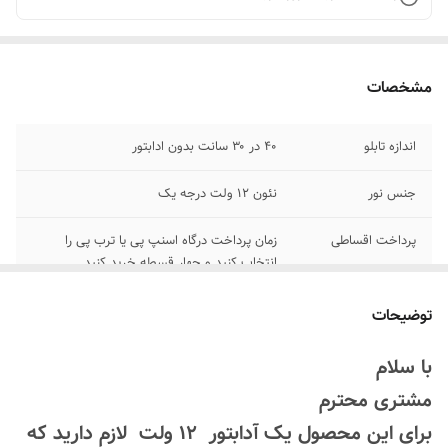
مشخصات
اندازه تابلو
۴۰ در ۳۰ سانت بدون ادابتور
جنس نور
نئون ۱۲ ولت درجه یک
پرداخت اقساطی
زمان پرداخت درگاه اسنپ پی یا ترب پی را
انتخاب کنید و چهار قسطه خرید کنید
اقلام همراه
بهمراه پولک و سیم/بدون آدابتور/برگه راهنما
توضیحات
امکان شخصی سازی
بعد از ثبت سفارش تماس بگیرید
با سلام
۰۹۱۳۷۳۷۴۴۰۲
مشتری محترم
روش نصب کردن
با پولک سیم و چسب ۱۲۳ روی شیشه یا دیوار
برای این محصول یک آدابتور 12 ولت لازم دارید که
متصل میکنید