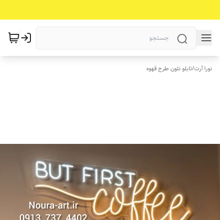
نورا آرت
/
تابلو نئون طرح قهوه