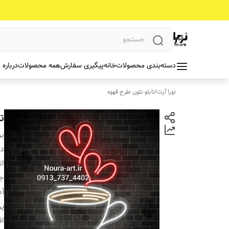
دسته‌بندی محصولات
خانه
پیگیری سفارش
همه محصولات
درباره 
نورا آرت
/
تابلو نئون طرح قهوه
ت
بر
دس
ان
جن
آد
پ
ا