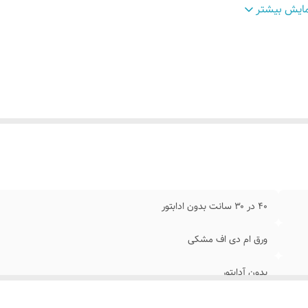
نس نور
:
نئون ۱۲ ولت درجه یک
ایش بیشتر
لام همراه
:
بهمراه پولک و سیم/بدون آدابتور/برگه راهنما
مکان شخصی سازی
:
بعد از ثبت سفارش تماس بگیرید ۰۹۱۳۷۳۷۴۴۰۲
وش نصب کردن
:
با پولک سیم و چسب ۱۲۳ روی شیشه یا دیوار متصل میکنید
ابلیت نصب
:
روی شیشه کانتر دیوار فضای داخلی و ...
موزش نصب
بعد از ثبت سفارش ایتا پیام بدید تا فیلم های آموزش نصب ر
ردن
:
ارسال کیم ۰۹۱۳۷۳۷۴۴۰۲
۴۰ در ۳۰ سانت بدون ادابتور
ورق ام دی اف مشکی
بدون آدابتور
زمان پرداخت درگاه اسنپ پی یا ترب پی را انتخاب کنید و چهار قسطه خر