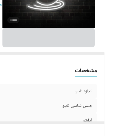
ج
نم
اق
ا
ر
ق
آ
ک
مشخصات
اندازه تابلو
جنس شاسی تابلو
آدابتور
پرداخت اقساطی