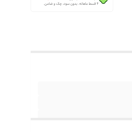
۴ قسط ماهانه. بدون سود، چک و ضامن.
و براتون
ید کنید