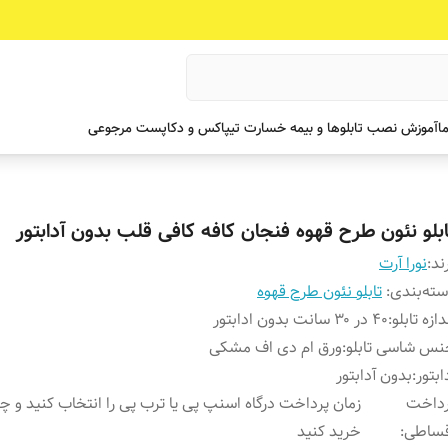
ما
آموزش نصب تابلوها و بیمه خسارت تیپاکس و دکاپست مرجوعی
ابلو نئون طرح قهوه فنجان کافه کافی قلب بدون آدابتور
ند:
نورا آرت
ته‌بندی
:
تابلو نئون طرح قهوه
دازه تابلو
:
۴۰ در ۳۰ سانت بدون ادابتور
س شاسی تابلو
:
ورق ام دی اف مشکی
ابتور
:
بدون آدابتور
رداخت
زمان پرداخت درگاه اسنپ پی یا ترب پی را انتخاب کنید و 
قساطی
:
خرید کنید