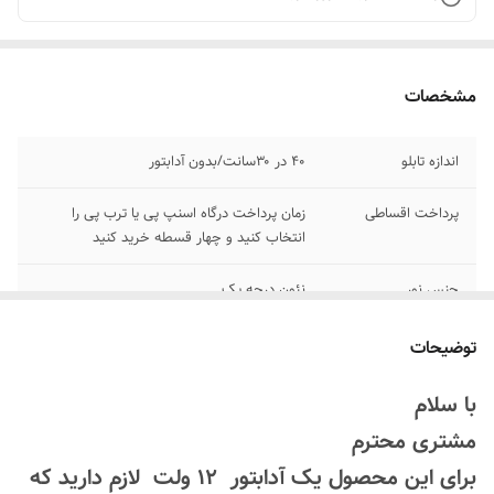
مشخصات
اندازه تابلو
۴۰ در ۳۰سانت/بدون آدابتور
پرداخت اقساطی
زمان پرداخت درگاه اسنپ پی یا ترب پی را
انتخاب کنید و چهار قسطه خرید کنید
جنس نور
نئون درجه یک
اقلام همراه
بهمراه پولک و سیم/بدون آدابتور
توضیحات
امکان شخصی سازی
بعد از ثبت سفارش تماس بگیرید
با سلام
۰۹۱۳۷۳۷۴۴۰۲
مشتری محترم
روش نصب کردن
با پولک سیم و چسب ۱۲۳ روی شیشه یا دیوار
برای این محصول یک آدابتور 12 ولت لازم دارید که
متصل میکنید