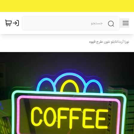
نورا آرت
/
تابلو نئون طرح قهوه