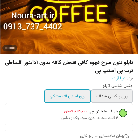
تابلو نئون طرح قهوه کافی فنجان کافه بدون آدابتور اقساطی
ترب پی اسنپ پی
برند:
نورا آرت
جنس شاسی تابلو
ورق پلکسی شفاف
ورق ام دی اف مشکی
هر قسط با ترب‌پی:
۸۲۵٬۰۰۰
تومان
۴ قسط ماهانه. بدون سود، چک و ضامن.
زمان آماده‌سازی
10
روز کاری