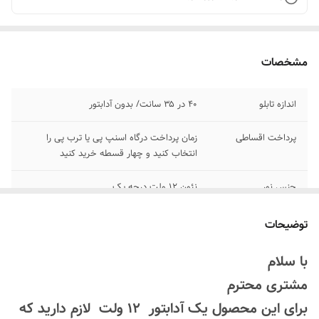
مشخصات
اندازه تابلو
۴۰ در ۳۵ سانت/ بدون آدابتور
پرداخت اقساطی
زمان پرداخت درگاه اسنپ پی یا ترب پی را
انتخاب کنید و چهار قسطه خرید کنید
جنس نور
نئون ۱۲ ولت درجه یک
اقلام همراه
بهمراه پولک و سیم/ بدون آدابتور
توضیحات
امکان شخصی سازی
بعد از ثبت سفارش تماس بگیرید
با سلام
۰۹۱۳۷۳۷۴۴۰۲
مشتری محترم
روش نصب کردن
با پولک سیم و چسب ۱۲۳ روی شیشه یا دیوار
برای این محصول یک آدابتور 12 ولت لازم دارید که
متصل میکنید