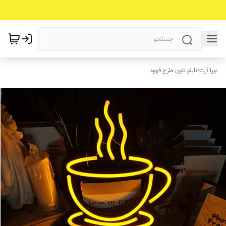
نورا آرت
/
تابلو نئون طرح قهوه