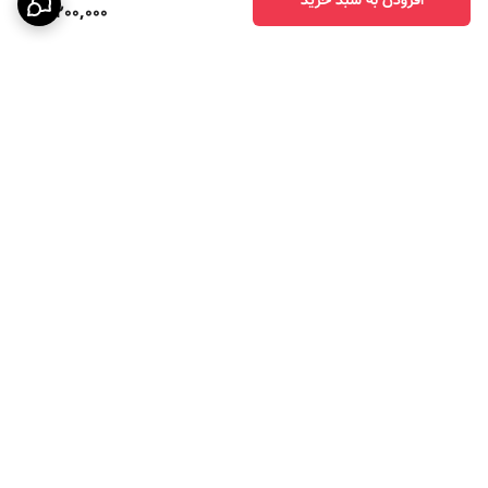
4,200,000
برگشت به بالا
ارسال ویژه
پرداخت در چهار قسط با
اسنپ پی