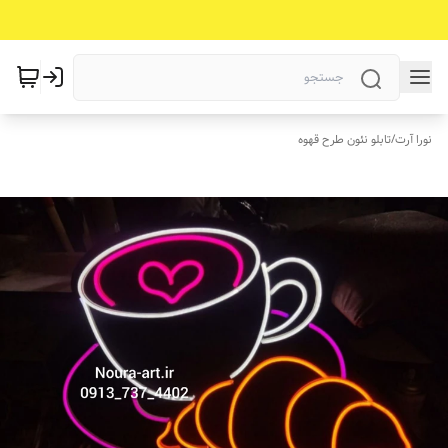
نورا آرت
/
تابلو نئون طرح قهوه