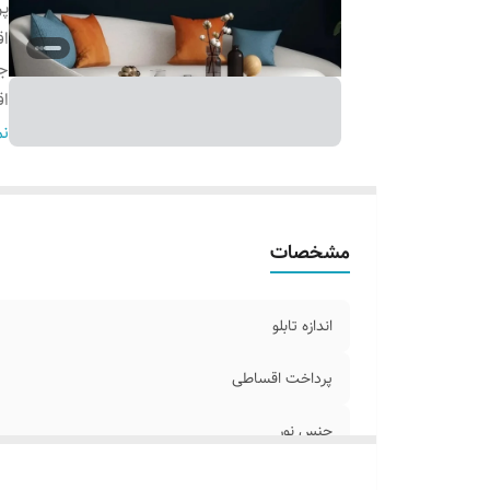
پ
ا
ج
اق
ا
نم
ر
ق
شم
مشخصات
آ
ک
آد
اندازه تابلو
پرداخت اقساطی
جنس نور
اقلام همراه