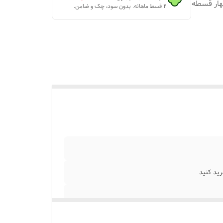
چهار قسطه
۴ قسط ماهانه. بدون سود، چک و ضامن.
و براتون
ید کنید