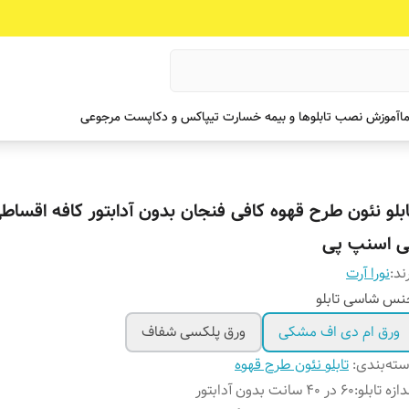
ما
آموزش نصب تابلوها و بیمه خسارت تیپاکس و دکاپست مرجوعی
ابلو نئون طرح قهوه کافی فنجان بدون آدابتور کافه اقساط
ی اسنپ پی
ند:
نورا آرت
س شاسی تابلو
ورق ام دی اف مشکی
ورق پلکسی شفاف
ته‌بندی
:
تابلو نئون طرح قهوه
دازه تابلو
:
۶۰ در ۴۰ سانت بدون آدابتور