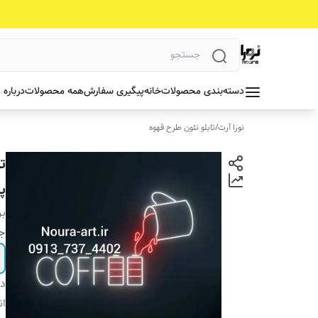
دسته‌بندی محصولات
خانه
پیگیری سفارش
همه محصولات
درباره 
نورا آرت
/
تابلو نئون طرح قهوه
ت
پ
بر
جن
دس
ان