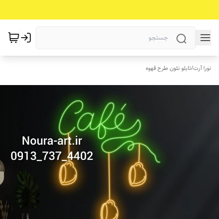
نورا آرت
/
تابلو نئون طرح قهوه