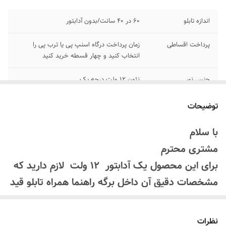
اندازه تابلو
۶۰ در ۴۰ سانت/بدون آدابتور
پرداخت اقساطی
زمان پرداخت درگاه اسنپ پی یا ترب پی را
انتخاب کنید و چهار قسطه خرید کنید
جنس نور
نئون ۱۲ ولت درجه یک
اقلام همراه
بهمراه پولک و سیم/بدون آدابتور
توضیحات
امکان شخصی سازی
بعد از ثبت سفارش تماس بگیرید
با سلام
۰۹۱۳۷۳۷۴۴۰۲
مشتری محترم
روش نصب کردن
با پولک سیم و چسب ۱۲۳ روی شیشه یا دیوار
برای این محصول یک آدابتور 12 ولت لازم دارید که
متصل میکنید
مشخصات دقیق آن داخل برگه راهنما همراه تابلو قید
آدابتور
بدون آدابتور
شده است که میتوانید از فروشگاه های کالای برق یا
لوازم الکتریکی تهیه کنید
نظرات
قابلیت نصب
روی شیشه کانتر دیوار فضای داخلی و ...