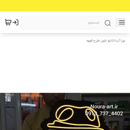
نورا آرت
/
تابلو نئون طرح قهوه