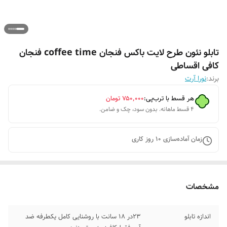
تابلو نئون طرح لایت باکس فنجان coffee time فنجان
کافی اقساطی
برند:
نورا آرت
هر قسط با ترب‌پی:
۷۵۰٬۰۰۰
تومان
۴ قسط ماهانه. بدون سود، چک و ضامن.
زمان آماده‌سازی
10
روز کاری
مشخصات
اندازه تابلو
23در 18 سانت با روشنایی کامل یکطرفه ضد