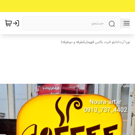
نورا آرت
/
تابلو لایت باکس قهوه(یکطرفه و دوطرفه)