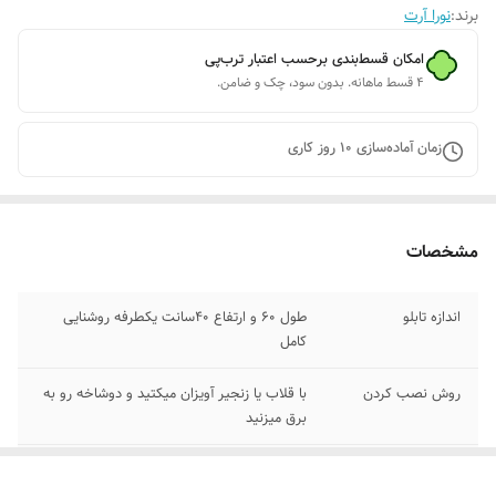
برند:
نورا آرت
امکان قسط‌بندی برحسب اعتبار ترب‌پی
۴ قسط ماهانه. بدون سود، چک و ضامن.
زمان آماده‌سازی
10
روز کاری
مشخصات
اندازه تابلو
طول 60 و ارتفاع 40سانت یکطرفه روشنایی
کامل
روش نصب کردن
با قلاب یا زنجیر آویزان میکتید و دوشاخه رو به
برق میزنید
جنس تابلو
: پلکسی شفاف خارجی نور انبه ای لبه چنلیوم
کریستال