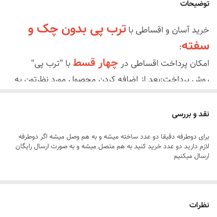
توضیحات
جنس نور
نور انبه ای
ترب پی بدون چک و
خرید آسان و اقساطی با
سفته
جای قلاب آویز
دو عدد دارد
:
چهار قسط
امکان پرداخت اقساطی در
با "ترب پی"
روش پرداخت:بعد از اضافه کردن محصول مورد نظرتون به
درگاه پرداخت ترب پی
سبد خرید در زمان تسویه "
" را
بدون چک یا سفته ابتدا قسط اول
انتخاب کنید
نقد و بررسی
سفارشتون رو به ترب پی پرداخت میکنید سفاشتون ثبت
برای دوطرفه دقیقا دو عدد ساخته میشه و به هم وصل میشه اگر دوطرفه
میشه و ما تابلو و سفارش رو براتون ارسال میکنیم سه
لازم دارید دو عدد خرید کنید به هم متصل میشه و به صورت ارسال رایگان
ارسال میکنیم
قسط بعدی رو در سه ماه بعدی با ترب پی تسویه میکنید
یعنی با پرداخت قسط اول سفارشتون خدمتتون
ارسال
بدون سود و کارمزد و هزینه اضافی
میشه
نظرات
خریدتون ارسال میشه
.