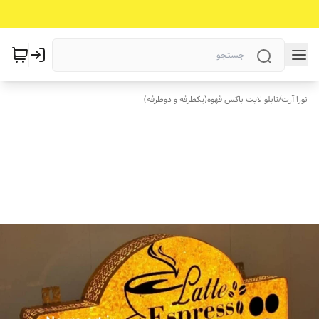
نورا آرت
/
تابلو لایت باکس قهوه(یکطرفه و دوطرفه)