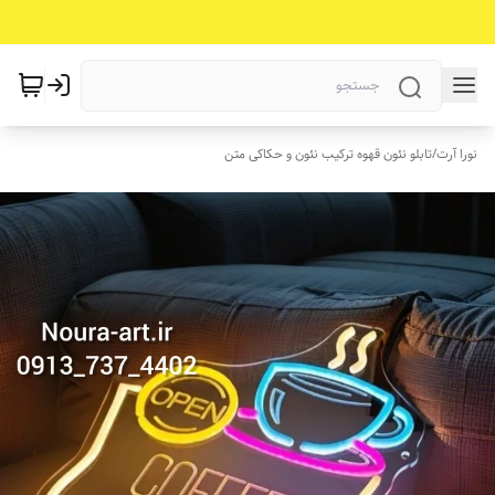
نورا آرت
/
تابلو نئون قهوه ترکیب نئون و حکاکی متن