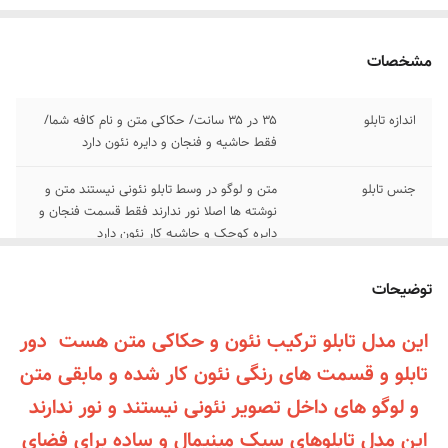
مشخصات
اندازه تابلو
۳۵ در ۳۵ سانت/ حکاکی متن و نام کافه شما/
فقط حاشیه و فنجان و دایره نئون دارد
جنس تابلو
متن و لوگو در وسط تابلو نئونی نیستند متن و
نوشته ها اصلا نور ندارند فقط قسمت فنجان و
دایره کوچک و حاشیه کار نئون دارد
ارسال
تیپاکس یا باربری یا دکاپست
توضیحات
اقلام همراه
بهمراه پولک و سیم برای نصب /بدون آدابتور
این مدل تابلو ترکیب نئون و حکاکی متن هست دور
تابلو و قسمت های رنگی نئون کار شده و مابقی متن
پرداخت اقساطی
زمان پرداخت درگاه پرداخت ترب پی و اسنپ پی
رو انتخاب کنید چهار قسطه پرداخت کنید
و لوگو های داخل تصویر نئونی نیستند و نور ندارند
این مدل تابلوهای سبک مینیمال و ساده برای فضای
آموزش نصب کردن
با استفاده از پولک و سیم و چسب ۱۲۳ روی