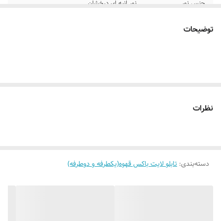
جنس نور
نور انبه ای درخشان
پرداخت اقساطی
پرداخت اقساطی با ترب پی و اسنپ پی چهار
توضیحات
قسط
روش نصب کردن
آویز کنید و دوشاخه اش رو به برق بزنید
مناسب
کافه قهوه فروشی رستوران و ....
نظرات
دسته‌بندی
:
تابلو لایت باکس قهوه(یکطرفه و دوطرفه)