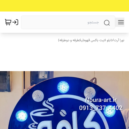
نورا آرت
/
تابلو لایت باکس قهوه(یکطرفه و دوطرفه)