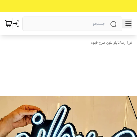
نورا آرت
/
تابلو نئون طرح قهوه