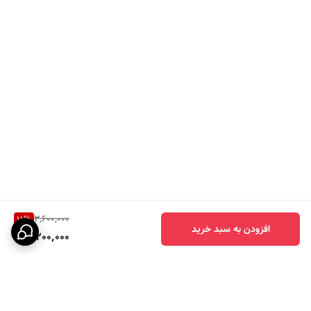
قسط بعدی رو در سه ماه بعدی با ترب پی یا
اسنپ پی تسویه میکنید یعنی با پرداخت
قسط اول سفارشتون خدمتتون ارسال میشه
بدون سود و کارمزد و هزینه اضافی خریدتون
ارسال میشه.
3,600,000
11
%
افزودن به سبد خرید
3,200,000